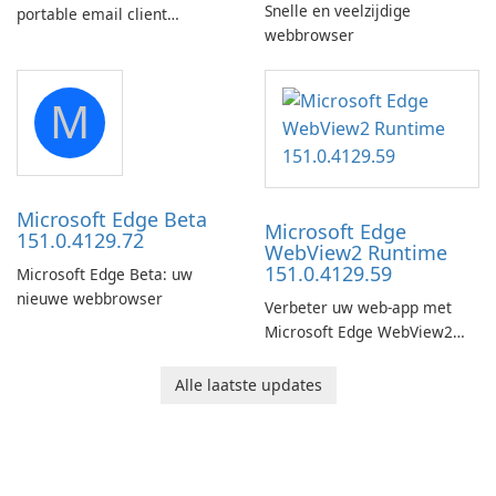
Snelle en veelzijdige
portable email client
webbrowser
software which you can
launch from any USB or
portable media on any
M
computer running Microsoft
Windows.
Microsoft Edge Beta
Microsoft Edge
151.0.4129.72
WebView2 Runtime
151.0.4129.59
Microsoft Edge Beta: uw
nieuwe webbrowser
Verbeter uw web-app met
Microsoft Edge WebView2
Runtime!
Alle laatste updates