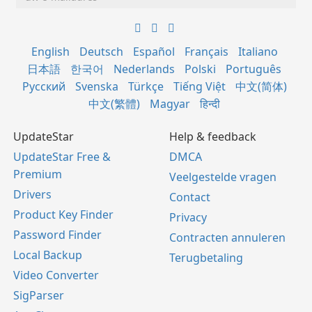
English
Deutsch
Español
Français
Italiano
日本語
한국어
Nederlands
Polski
Português
Русский
Svenska
Türkçe
Tiếng Việt
中文(简体)
中文(繁體)
Magyar
हिन्दी
UpdateStar
Help & feedback
UpdateStar Free &
DMCA
Premium
Veelgestelde vragen
Drivers
Contact
Product Key Finder
Privacy
Password Finder
Contracten annuleren
Local Backup
Terugbetaling
Video Converter
SigParser