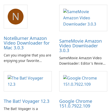
N
NoteBurner Amazon
SameMovie Amazon
Video Downloader for
Video Downloader
Mac 3.0.3
3.0.3
Can you imagine that you are
SameMovie Amazon Video
enjoying your favorite
Downloader: Editor's Review
Amazon movies or TV shows
SameMovie Amazon Video
lying on the beach, camping
Downloader is a desktop
in the woods or even during
utility for saving Amazon
your long commute to work
Prime Video titles and other
by subway?
Amazon web-player content
to local drives in MP4 or MKV.
The Bat! Voyager 12.3
Google Chrome
151.0.7922.109
The Bat! Voyager is a