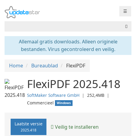
☰
Allemaal gratis downloads. Alleen originele
bestanden. Virus gecontroleerd en veilig.
Home
Bureaublad
FlexiPDF
FlexiPDF 2025.418
SoftMaker Software GmbH
❘
252,4MB
❘
Commercieel
Windows
Laatste versie
Veilig te installeren
2025.418