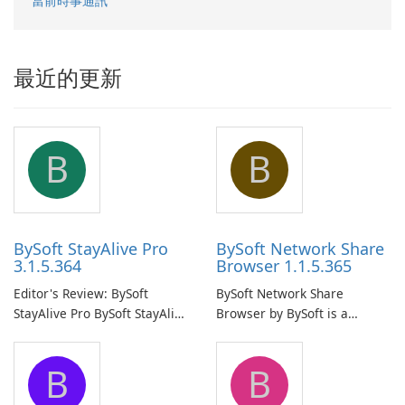
當前時事通訊
最近的更新
B
B
BySoft StayAlive Pro
BySoft Network Share
3.1.5.364
Browser 1.1.5.365
Editor's Review: BySoft
BySoft Network Share
StayAlive Pro BySoft StayAlive
Browser by BySoft is a
Pro is a reliable software
comprehensive software
application designed to
application that allows users
B
B
ensure the continuous and
to easily browse and manage
uninterrupted operation of
shared folders on their