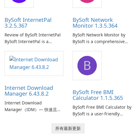
your computer system.
network.
BySoft InternetPal
BySoft Network
3.2.5.367
Monitor 1.3.5.364
Review of BySoft InternetPal
BySoft Network Monitor by
BySoft InternetPal is a
BySoft is a comprehensive
comprehensive software
network monitoring software
application designed to
designed to help businesses
B
monitor your internet
effectively manage their
connection and provide real-
network infrastructure.
time insights into its
performance.
Internet Download
BySoft Free BMI
Manager 6.43.8.2
Calculator 1.1.5.365
Internet Download
BySoft Free BMI Calculator by
Manager（IDM）— 快速且可
BySoft is a user-friendly
靠的 Windows 下載管理器
software application
Tonec Inc. 的 Internet
designed to help you
所有最新更新
Download Manager（IDM）
calculate your Body Mass