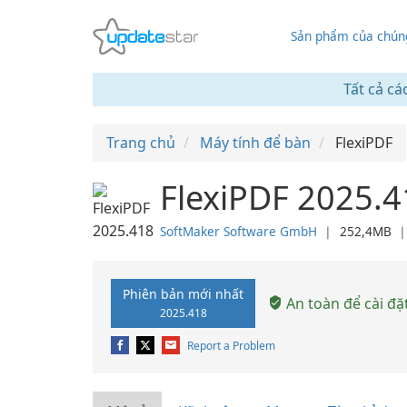
Sản phẩm của chúng
Tất cả cá
Trang chủ
Máy tính để bàn
FlexiPDF
FlexiPDF 2025.4
SoftMaker Software GmbH
❘
252,4MB
Phiên bản mới nhất
An toàn để cài đặ
2025.418
Report a Problem