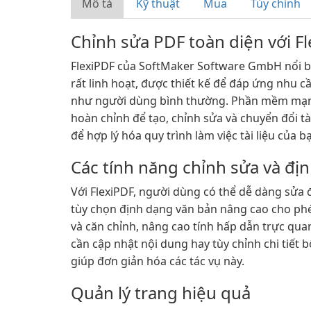
Mô tả
Kỹ thuật
Mua
Tùy chỉnh
Chỉnh sửa PDF toàn diện với F
FlexiPDF của SoftMaker Software GmbH nổi b
rất linh hoạt, được thiết kế để đáp ứng nhu 
như người dùng bình thường. Phần mềm mạn
hoàn chỉnh để tạo, chỉnh sửa và chuyển đổi tà
để hợp lý hóa quy trình làm việc tài liệu của b
Các tính năng chỉnh sửa và đ
Với FlexiPDF, người dùng có thể dễ dàng sửa 
tùy chọn định dạng văn bản nâng cao cho phé
và căn chỉnh, nâng cao tính hấp dẫn trực qua
cần cập nhật nội dung hay tùy chỉnh chi tiết 
giúp đơn giản hóa các tác vụ này.
Quản lý trang hiệu quả