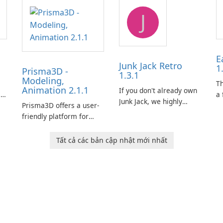
J
E
Junk Jack Retro
1
Prisma3D -
1.3.1
Modeling,
s
T
Animation 2.1.1
If you don't already own
is
a 
Junk Jack, we highly
Prisma3D offers a user-
Mi
recommend purchasing
friendly platform for
de
it before considering
aspiring 3D creators to
al
Junk Jack Retro. This
e.
bring their imagination
to
Tất cả các bản cập nhật mới nhất
game is where it all
to life. With a wide range
ac
began! Junk Jack Retro,
of tools and features,
s
formerly known as Junk
this app allows users to
ju
Jack, now offers
easily design 3D models
widescreen support.
and generate captivating
animated scenes.