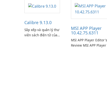
Calibre 9.13.0
MSI APP Player
Sắp xếp và quản lý thư
10.42.75.6311
viện sách điện tử của
MSI APP Player Editor'
bạn một cách dễ dàng
Review MSI APP Player 
bằng Calibre.
MSI’s Windows Android
emulator built atop the
BlueStacks engine and
tuned for MSI hardwar