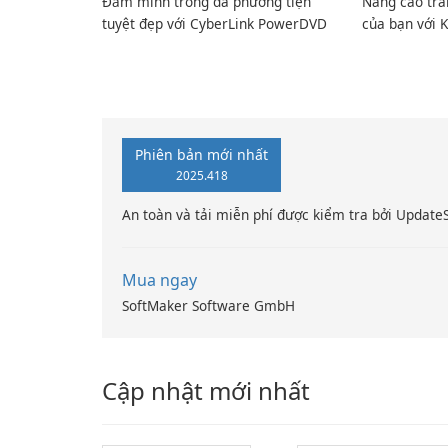
Đắm mình trong đa phương tiện
Nâng cao trả
tuyệt đẹp với CyberLink PowerDVD
của bạn với K
Phiên bản mới nhất
2025.418
An toàn và tải miễn phí được kiểm tra bởi Update
Mua ngay
SoftMaker Software GmbH
Cập nhật mới nhất