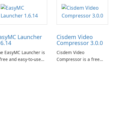
asyMC Launcher
Cisdem Video
.6.14
Compressor 3.0.0
he EasyMC Launcher is
Cisdem Video
free and easy-to-use
Compressor is a free
necraft launcher
video compression
veloped by EasyMC. It
software for Mac. It
lows Minecraft players
allows users to
 quickly and easily
compress media files by
cess their favorite
setting the percentage,
ervers and mods with
target file size, and file
st a few clicks.
parameters to ensure
satisfactory results.