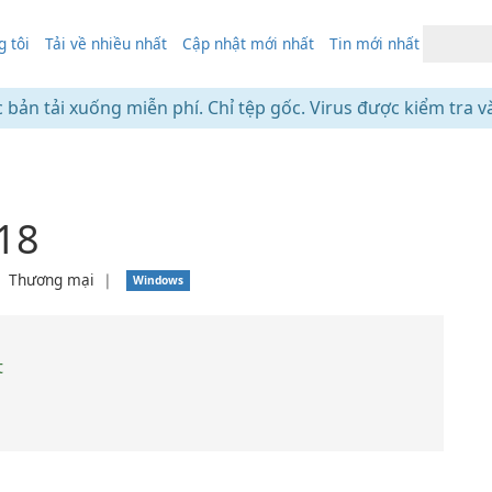
 tôi
Tải về nhiều nhất
Cập nhật mới nhất
Tin mới nhất
c bản tải xuống miễn phí. Chỉ tệp gốc. Virus được kiểm tra v
18
❘
Thương mại
❘
Windows
t