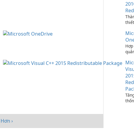
201
Red
Thà
thiế
ứng 
Mic
C++
One
Hợp 
quản
bạn 
Mic
One
Vis
201
Red
Pac
Tăng
thốn
Micr
C++
Redi
Hơn ›
Pack